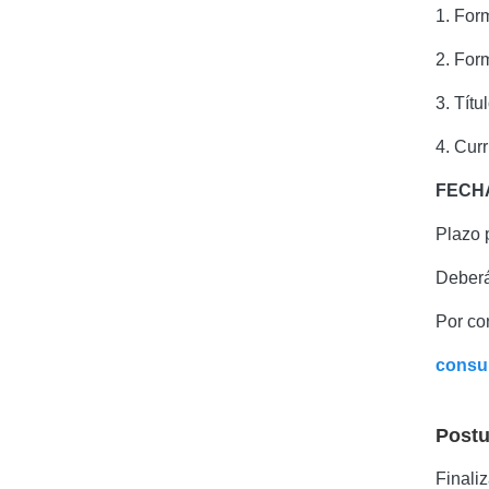
1. Form
2. Form
3. Títu
4. Curr
FECH
Plazo 
Deberá
Por con
consu
Postu
Finali