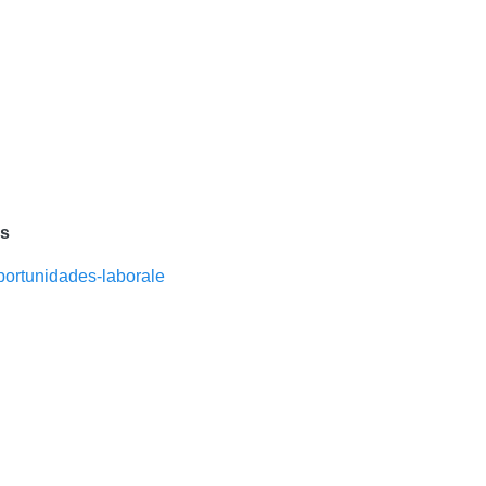
as
portunidades-laborale