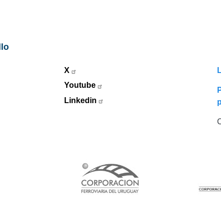
llo
X
L
Youtube
P
Linkedin
C