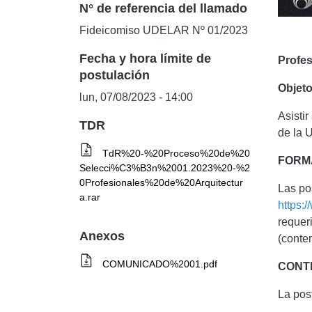
N° de referencia del llamado
Fideicomiso UDELAR Nº 01/2023
Fecha y hora límite de
Profes
postulación
Objeto
lun, 07/08/2023 - 14:00
Asisti
TDR
de la 
TdR%20-%20Proceso%20de%20
FORM
Selecci%C3%B3n%2001.2023%20-%2
0Profesionales%20de%20Arquitectur
Las po
a.rar
https:
requer
Anexos
(conte
COMUNICADO%2001.pdf
CONT
La pos