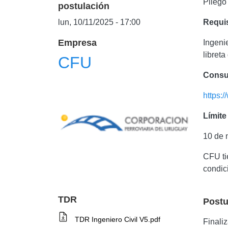
Pliego
postulación
lun, 10/11/2025 - 17:00
Requi
Empresa
Ingeni
libreta
CFU
Consul
https:
Límite
10 de 
CFU ti
condici
TDR
Postu
TDR Ingeniero Civil V5.pdf
Finali