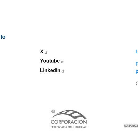
llo
X
L
Youtube
P
Linkedin
C