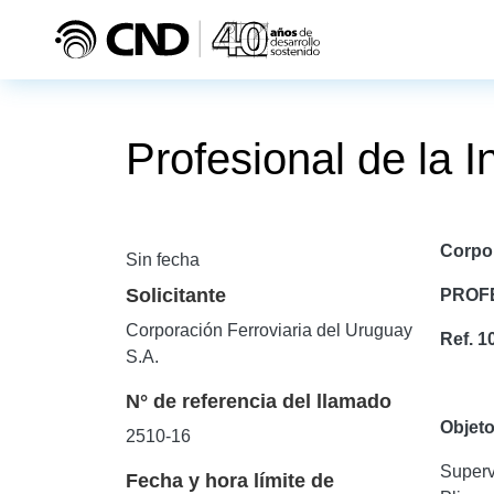
Pasar al contenido principal
Profesional de la I
Corpor
Sin fecha
Solicitante
PROFE
Corporación Ferroviaria del Uruguay
Ref. 1
S.A.
N° de referencia del llamado
Objeto
2510-16
Superv
Fecha y hora límite de