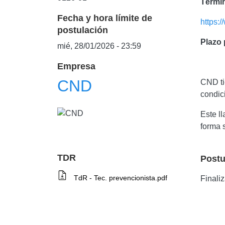
Términ
Fecha y hora límite de
https:
postulación
Plazo 
mié, 28/01/2026 - 23:59
Empresa
CND
CND ti
condici
Este l
forma 
TDR
Postu
TdR - Tec. prevencionista.pdf
Finali