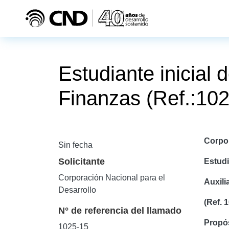
Pasar al contenido principal
Estudiante inicial 
Finanzas (Ref.:10
Corpor
Sin fecha
Solicitante
Estudi
Corporación Nacional para el
Auxili
Desarrollo
(Ref. 
N° de referencia del llamado
Propós
1025-15