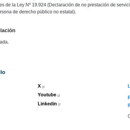
es de la Ley Nº 19.924 (Declaración de no prestación de servi
rsona de derecho público no estatal).
lación
zada.
llo
X
L
Youtube
P
Linkedin
C