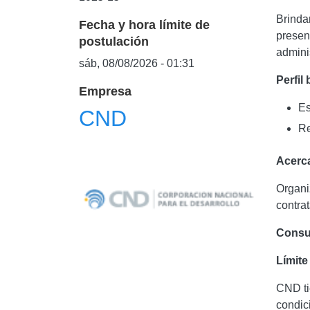
Brinda
Fecha y hora límite de
presen
postulación
admini
sáb, 08/08/2026 - 01:31
Perfil
Empresa
Es
CND
Re
Acerca
Organi
contra
Consul
Límite
CND ti
condic