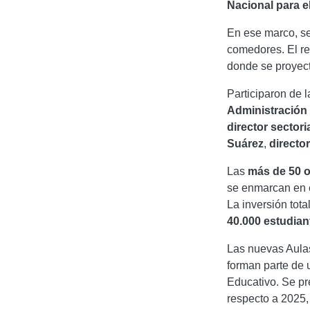
Nacional para e
En ese marco, se 
comedores. El re
donde se proyect
Participaron de l
Administración 
director s
ectori
Suárez
,
directo
Las
más de 50 
se enmarcan en 
La inversión tot
40.000 estudia
Las nuevas Aula
forman parte de 
Educativo. Se pr
respecto a 2025, 