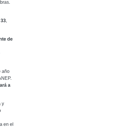
bras.
 33
,
nte de
o
e año
 ANEP.
ará a
 y
o
a en el