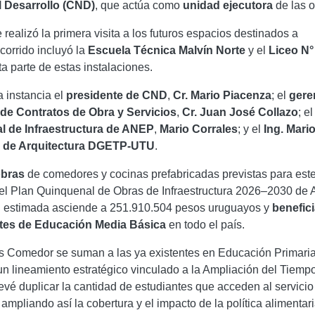
l Desarrollo (CND)
, que actúa como
unidad ejecutora
de las o
realizó la primera visita a los futuros espacios destinados a
corrido incluyó la
Escuela Técnica Malvín Norte
y el
Liceo N°
a parte de estas instalaciones.
a instancia el
presidente de CND
,
Cr. Mario Piacenza
; el
gere
de Contratos de Obra y Servicios
,
Cr. Juan José Collazo
; el
al de Infraestructura
de ANEP
,
Mario Corrales
; y el
Ing. Mari
r de Arquitectura DGETP-UTU
.
obras
de comedores y cocinas prefabricadas previstas para est
el Plan Quinquenal de Obras de Infraestructura 2026–2030 de
al estimada asciende a 251.910.504 pesos uruguayos y
benefici
ntes de Educación Media Básica
en todo el país.
s Comedor se suman a las ya existentes en Educación Primaria
un lineamiento estratégico vinculado a la Ampliación del Tiemp
evé duplicar la cantidad de estudiantes que acceden al servicio
ampliando así la cobertura y el impacto de la política alimentari