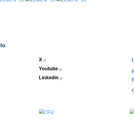
llo
X
L
Youtube
P
Linkedin
C