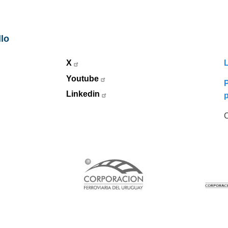
llo
X
L
Youtube
P
Linkedin
C