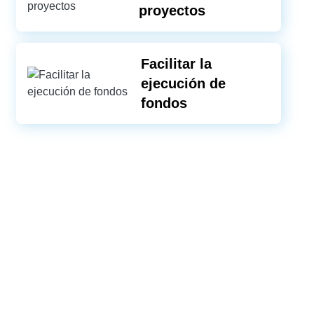
proyectos
Facilitar la
ejecución de
fondos
Video file